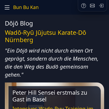
Bun Bu Kan
Dōjō Blog
Wadō-Ryū Jūjutsu Karate-Dō
Nürnberg
"Ein Dōjō wird nicht durch einen Ort
geprägt, sondern durch die Menschen,
die den Weg des Budō gemeinsam
gehen."
Peter Hill Sensei erstmals zu
Gast in Basel
Intensives Wado-Ryu Training im