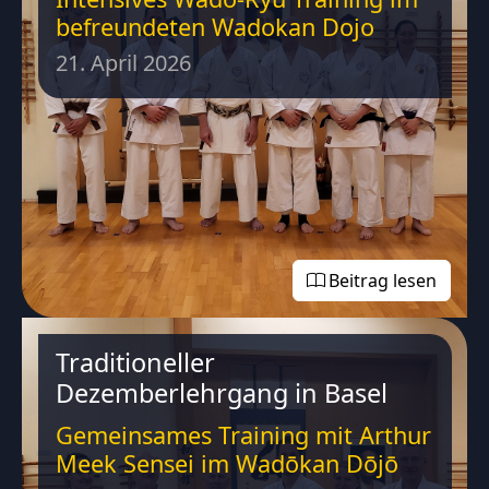
befreundeten Wadokan Dojo
21. April 2026
Beitrag lesen
Traditioneller
Dezemberlehrgang in Basel
Gemeinsames Training mit Arthur
Meek Sensei im Wadōkan Dōjō